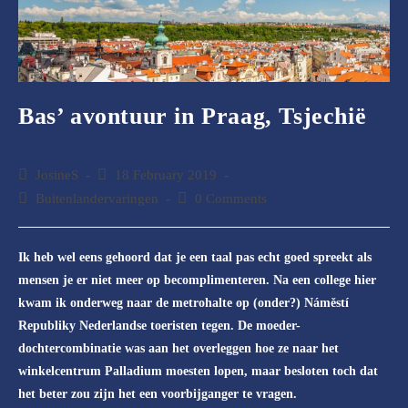
Bas’ avontuur in Praag, Tsjechië
Post
JosineS
Post
18 February 2019
author:
published:
Post
Buitenlandervaringen
Post
0 Comments
category:
comments:
Ik heb wel eens gehoord dat je een taal pas echt goed spreekt als
mensen je er niet meer op becomplimenteren. Na een college hier
kwam ik onderweg naar de metrohalte op (onder?) Náměstí
Republiky Nederlandse toeristen tegen. De moeder-
dochtercombinatie was aan het overleggen hoe ze naar het
winkelcentrum Palladium moesten lopen, maar besloten toch dat
het beter zou zijn het een voorbijganger te vragen.