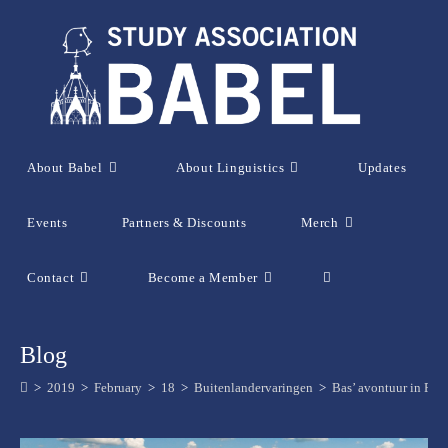
Skip
to
content
About Babel
About Linguistics
Updates
Events
Partners & Discounts
Merch
Contact
Become a Member
Toggle
website
Blog
>
2019
>
February
>
18
>
Buitenlandervaringen
>
search
Bas’ avontuur in Praa