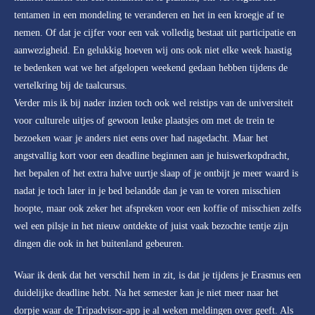
tentamen in een mondeling te veranderen en het in een kroegje af te
nemen. Of dat je cijfer voor een vak volledig bestaat uit participatie en
aanwezigheid. En gelukkig hoeven wij ons ook niet elke week haastig
te bedenken wat we het afgelopen weekend gedaan hebben tijdens de
vertelkring bij de taalcursus.
Verder mis ik bij nader inzien toch ook wel reistips van de universiteit
voor culturele uitjes of gewoon leuke plaatsjes om met de trein te
bezoeken waar je anders niet eens over had nagedacht. Maar het
angstvallig kort voor een deadline beginnen aan je huiswerkopdracht,
het bepalen of het extra halve uurtje slaap of je ontbijt je meer waard is
nadat je toch later in je bed belandde dan je van te voren misschien
hoopte, maar ook zeker het afspreken voor een koffie of misschien zelfs
wel een pilsje in het nieuw ontdekte of juist vaak bezochte tentje zijn
dingen die ook in het buitenland gebeuren.
Waar ik denk dat het verschil hem in zit, is dat je tijdens je Erasmus een
duidelijke deadline hebt. Na het semester kan je niet meer naar het
dorpje waar de Tripadvisor-app je al weken meldingen over geeft. Als