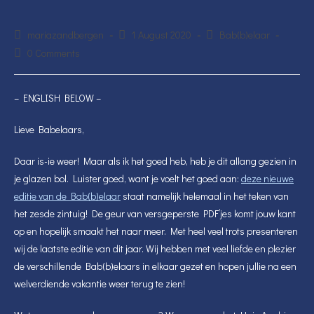
Post
Post
Post
mariazandbergen
1 August 2020
Bab(b)elaar
author:
published:
category:
Post
0 Comments
comments:
– ENGLISH BELOW –
Lieve Babelaars,
Daar is-ie weer! Maar als ik het goed heb, heb je dit allang gezien in
je glazen bol. Luister goed, want je voelt het goed aan:
deze nieuwe
editie van de Bab(b)elaar
staat namelijk helemaal in het teken van
het zesde zintuig! De geur van versgeperste PDF’jes komt jouw kant
op en hopelijk smaakt het naar meer. Met heel veel trots presenteren
wij de laatste editie van dit jaar. Wij hebben met veel liefde en plezier
de verschillende Bab(b)elaars in elkaar gezet en hopen jullie na een
welverdiende vakantie weer terug te zien!