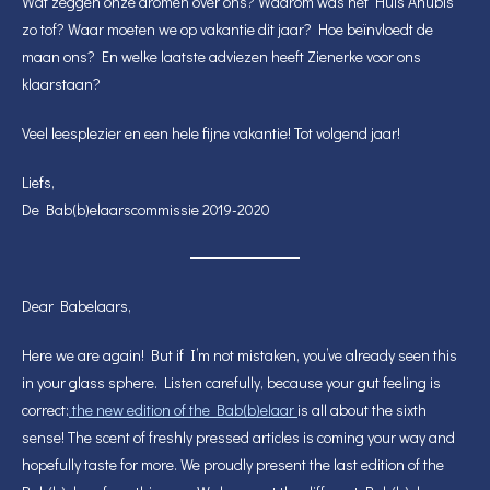
Wat zeggen onze dromen over ons? Waarom was het Huis Anubis
zo tof? Waar moeten we op vakantie dit jaar? Hoe beïnvloedt de
maan ons? En welke laatste adviezen heeft Zienerke voor ons
klaarstaan?
Veel leesplezier en een hele fijne vakantie! Tot volgend jaar!
Liefs,
De Bab(b)elaarscommissie 2019-2020
Dear Babelaars,
Here we are again! But if I’m not mistaken, you’ve already seen this
in your glass sphere. Listen carefully, because your gut feeling is
correct:
the new edition of the Bab(b)elaar
is all about the sixth
sense! The scent of freshly pressed articles is coming your way and
hopefully taste for more. We proudly present the last edition of the