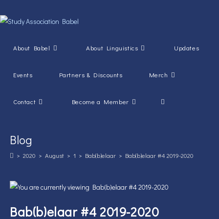
Skip
to
content
About Babel
About Linguistics
Updates
Events
Partners & Discounts
Merch
Toggle
Contact
Become a Member
website
Blog
search
>
2020
>
August
>
1
>
Bab(b)elaar
>
Bab(b)elaar #4 2019-2020
Bab(b)elaar #4 2019-2020