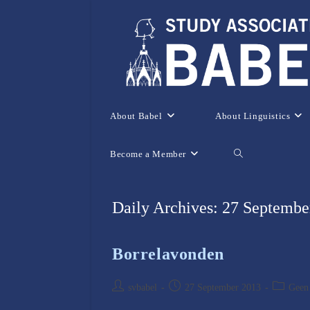
Skip
to
content
About Babel
About Linguistics
Become a Member
Toggle
website
Daily Archives: 27 Septembe
search
Borrelavonden
Post
Post
Post
svbabel
27 September 2013
Geen 
author:
published:
category: