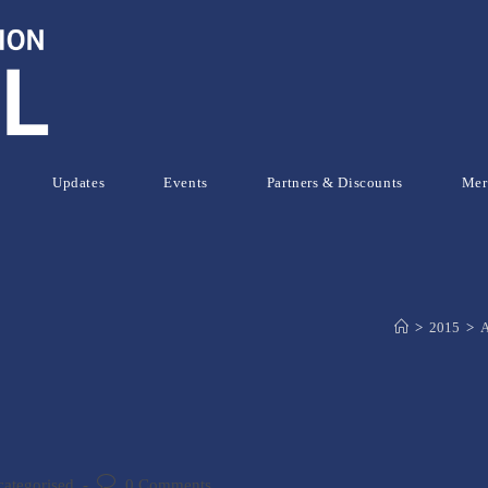
Updates
Events
Partners & Discounts
Mer
>
2015
>
A
Post
ategorised
0 Comments