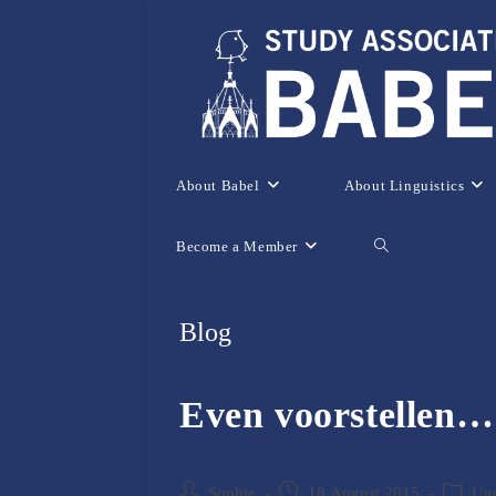
Skip
to
content
About Babel
About Linguistics
Become a Member
Toggle
website
Blog
search
Even voorstellen…
Post
Post
Post
Sophie
18 August 2015
Unc