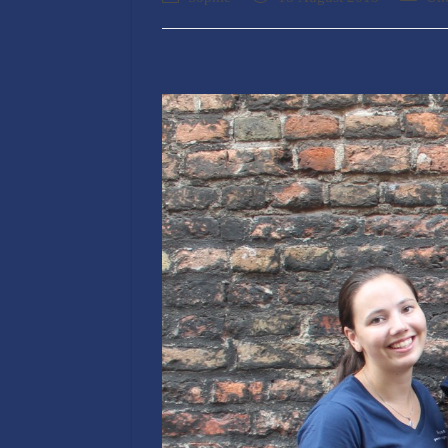
author:
published:
category