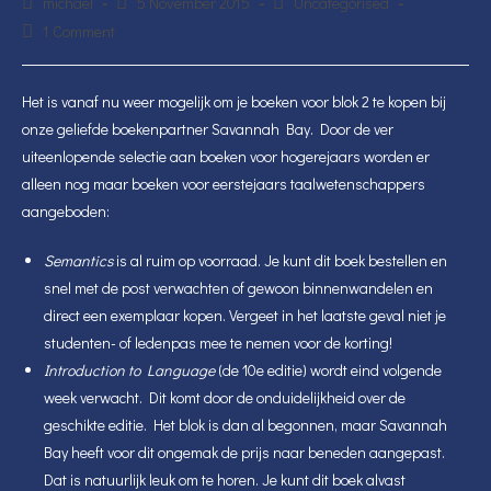
Post
Post
Post
michael
5 November 2015
Uncategorised
author:
published:
category:
Post
1 Comment
comments:
Het is vanaf nu weer mogelijk om je boeken voor blok 2 te kopen bij
onze geliefde boekenpartner Savannah Bay. Door de ver
uiteenlopende selectie aan boeken voor hogerejaars worden er
alleen nog maar boeken voor eerstejaars taalwetenschappers
aangeboden:
Semantics
is al ruim op voorraad. Je kunt dit boek bestellen en
snel met de post verwachten of gewoon binnenwandelen en
direct een exemplaar kopen. Vergeet in het laatste geval niet je
studenten- of ledenpas mee te nemen voor de korting!
Introduction to Language
(de 10e editie) wordt eind volgende
week verwacht. Dit komt door de onduidelijkheid over de
geschikte editie. Het blok is dan al begonnen, maar Savannah
Bay heeft voor dit ongemak de prijs naar beneden aangepast.
Dat is natuurlijk leuk om te horen. Je kunt dit boek alvast