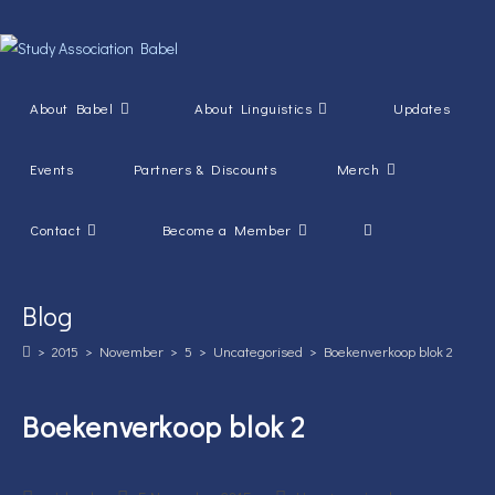
Skip
to
content
About Babel
About Linguistics
Updates
Events
Partners & Discounts
Merch
Toggle
Contact
Become a Member
website
Blog
search
>
2015
>
November
>
5
>
Uncategorised
>
Boekenverkoop blok 2
Boekenverkoop blok 2