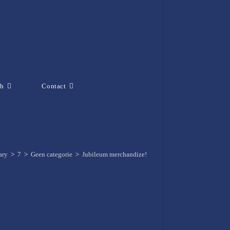
ch
Contact
ary
>
7
>
Geen categorie
>
Jubileum merchandize!