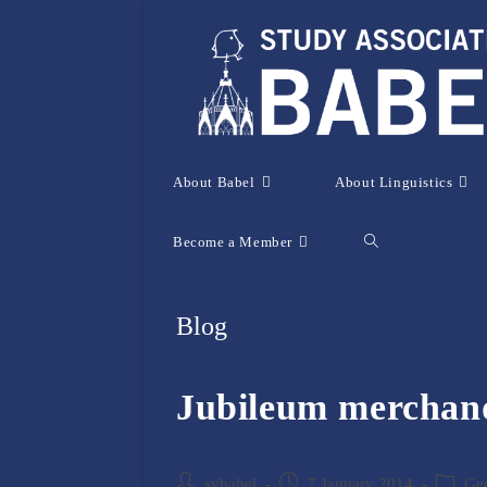
Skip
to
content
About Babel
About Linguistics
Become a Member
Toggle
website
Blog
search
Jubileum merchand
Post
Post
Post
svbabel
7 January 2014
Gee