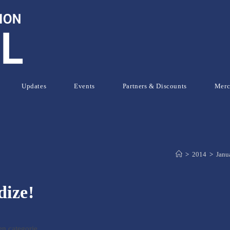
Updates
Events
Partners & Discounts
Mer
>
2014
>
Janu
ize!
n categorie