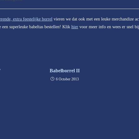
:
erende, extra feestelijke borrel
vieren we dat ook met een leuke merchandize ac
e een superleuke babeltas bestellen! Klik
hier
voor meer info en wees er snel bi
’
Babelborrel II
6 October 2013