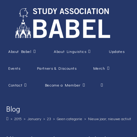
Skip
to
content
About Babel
About Linguistics
Updates
Events
Partners & Discounts
Merch
Toggle
Contact
Become a Member
website
Blog
search
>
2015
>
January
>
23
>
Geen categorie
>
Nieuw jaar, nieuwe activiteit