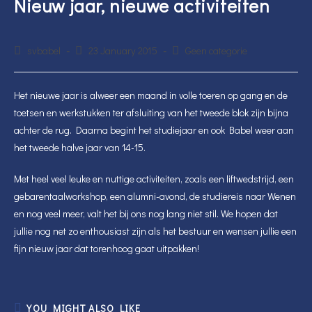
Nieuw jaar, nieuwe activiteiten
Post
Post
Post
svbabel
23 January 2015
Geen categorie
author:
published:
category:
Het nieuwe jaar is alweer een maand in volle toeren op gang en de
toetsen en werkstukken ter afsluiting van het tweede blok zijn bijna
achter de rug. Daarna begint het studiejaar en ook Babel weer aan
het tweede halve jaar van 14-15.
Met heel veel leuke en nuttige activiteiten, zoals een liftwedstrijd, een
gebarentaalworkshop, een alumni-avond, de studiereis naar Wenen
en nog veel meer, valt het bij ons nog lang niet stil. We hopen dat
jullie nog net zo enthousiast zijn als het bestuur en wensen jullie een
fijn nieuw jaar dat torenhoog gaat uitpakken!
YOU MIGHT ALSO LIKE