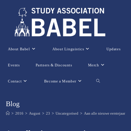
Skip
to
content
About Babel
About Linguistics
Updates
Events
Partners & Discounts
Merch
Contact
Become a Member
Toggle
website
Blog
>
2016
>
August
>
23
>
Uncategorised
>
Aan alle nieuwe eerstejaars:
search