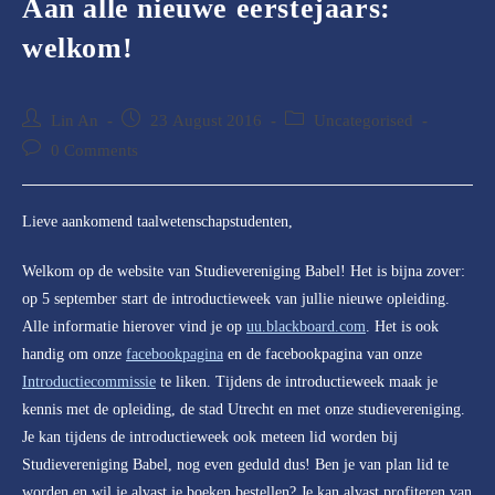
Aan alle nieuwe eerstejaars:
welkom!
Post
Post
Post
Lin An
23 August 2016
Uncategorised
author:
published:
category:
Post
0 Comments
comments:
Lieve aankomend taalwetenschapstudenten,
Welkom op de website van Studievereniging Babel! Het is bijna zover:
op 5 september start de introductieweek van jullie nieuwe opleiding.
Alle informatie hierover vind je op
uu.blackboard.com
. Het is ook
handig om onze
facebookpagina
en de facebookpagina van onze
Introductiecommissie
te liken. Tijdens de introductieweek maak je
kennis met de opleiding, de stad Utrecht en met onze studievereniging.
Je kan tijdens de introductieweek ook meteen lid worden bij
Studievereniging Babel, nog even geduld dus! Ben je van plan lid te
worden en wil je alvast je boeken bestellen? Je kan alvast profiteren van