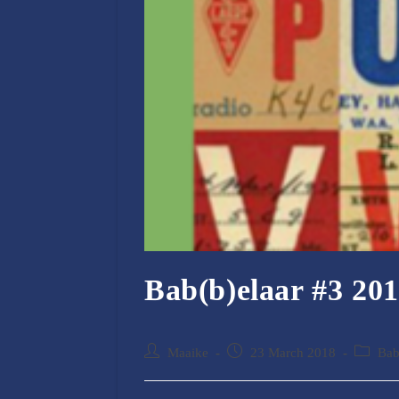
Bab(b)elaar #3 20
Post
Post
Post
Maaike
23 March 2018
Bab
author:
published:
category