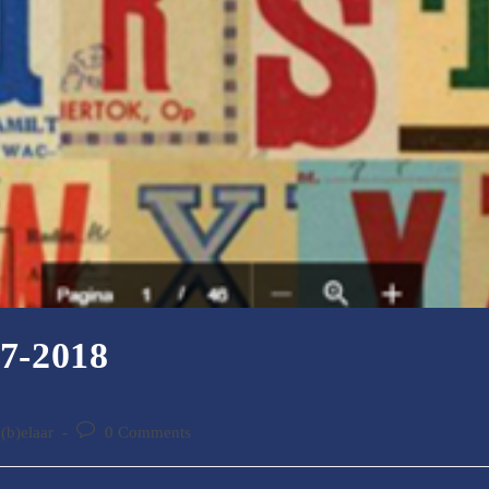
17-2018
Post
(b)elaar
0 Comments
:
comments: