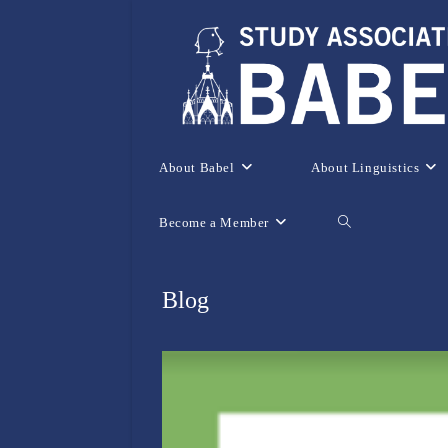
Skip
to
content
About Babel
About Linguistics
Become a Member
Toggle
website
Blog
search