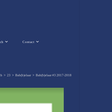
ch
Contact
ch
>
23
>
Bab(b)elaar
>
Bab(b)elaar #3 2017-2018