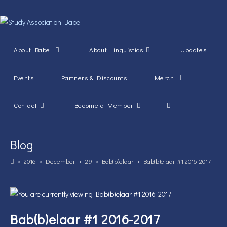
Skip
to
content
About Babel
About Linguistics
Updates
Events
Partners & Discounts
Merch
Toggle
Contact
Become a Member
website
Blog
search
>
2016
>
December
>
29
>
Bab(b)elaar
>
Bab(b)elaar #1 2016-2017
Bab(b)elaar #1 2016-2017