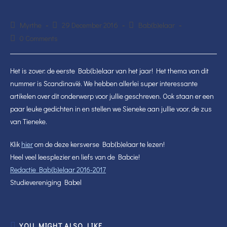
Post
Post
Post
Myrthe
29 December 2016
Bab(b)elaar
author:
published:
category:
Post
0 Comments
comments:
Het is zover: de eerste Bab(b)elaar van het jaar! Het thema van dit
nummer is Scandinavië. We hebben allerlei super interessante
artikelen over dit onderwerp voor jullie geschreven. Ook staan er een
paar leuke gedichten in en stellen we Sieneke aan jullie voor, de zus
van Tieneke.
Klik
hier
om de deze kersverse Bab(b)elaar te lezen!
Heel veel leesplezier en liefs van de Babcie!
Redactie Bab(b)elaar 2016-2017
Studievereniging Babel
YOU MIGHT ALSO LIKE