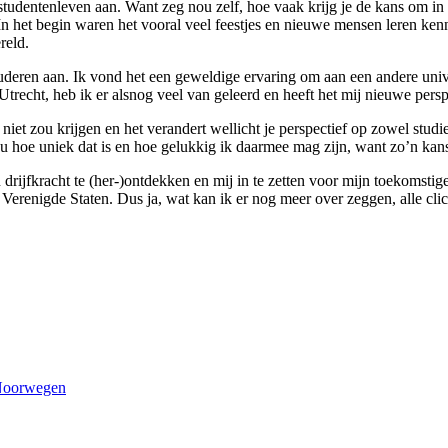
tudentenleven aan. Want zeg nou zelf, hoe vaak krijg je de kans om in e
 het begin waren het vooral veel feestjes en nieuwe mensen leren kennen.
reld.
tuderen aan. Ik vond het een geweldige ervaring om aan een andere uni
trecht, heb ik er alsnog veel van geleerd en heeft het mij nieuwe persp
s niet zou krijgen en het verandert wellicht je perspectief op zowel stu
oe uniek dat is en hoe gelukkig ik daarmee mag zijn, want zo’n kans k
drijfkracht te (her-)ontdekken en mij in te zetten voor mijn toekomsti
renigde Staten. Dus ja, wat kan ik er nog meer over zeggen, alle clich