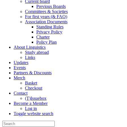
Current board
Previous Boards
Committees & Societies
For first years (& FAQ)
Association Documents
Standing Rules
Privacy Policy
Charter
Policy Plan
About Linguistics
Study abroad
Links
Updates
Events
Partners & Discounts
Merch
Basket
Checkout
Contact
(T)Issuebox
Become a Member
Log in
Toggle website search