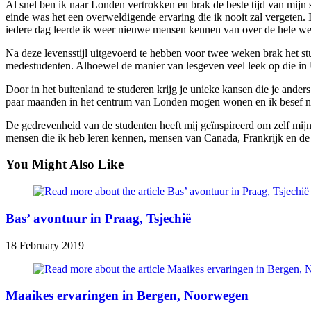
Al snel ben ik naar Londen vertrokken en brak de beste tijd van mijn s
einde was het een overweldigende ervaring die ik nooit zal vergeten. In
iedere dag leerde ik weer nieuwe mensen kennen van over de hele we
Na deze levensstijl uitgevoerd te hebben voor twee weken brak het s
medestudenten. Alhoewel de manier van lesgeven veel leek op die in U
Door in het buitenland te studeren krijg je unieke kansen die je ander
paar maanden in het centrum van Londen mogen wonen en ik besef nu h
De gedrevenheid van de studenten heeft mij geïnspireerd om zelf mijn 
mensen die ik heb leren kennen, mensen van Canada, Frankrijk en de Ve
You Might Also Like
Bas’ avontuur in Praag, Tsjechië
18 February 2019
Maaikes ervaringen in Bergen, Noorwegen