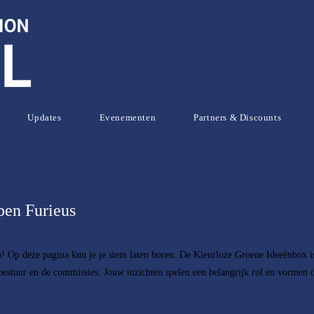
Updates
Evenementen
Partners & Discounts
pen Furieus
n! Op deze pagina kun je je stem laten horen. De Kleurloze Groene Ideeënbox is
bestuur en de commissies. Jouw inzichten spelen een belangrijk rol en vormen