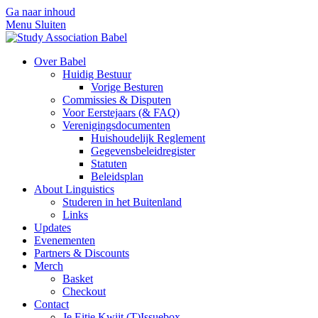
Ga naar inhoud
Menu
Sluiten
Over Babel
Huidig Bestuur
Vorige Besturen
Commissies & Disputen
Voor Eerstejaars (& FAQ)
Verenigingsdocumenten
Huishoudelijk Reglement
Gegevensbeleidregister
Statuten
Beleidsplan
About Linguistics
Studeren in het Buitenland
Links
Updates
Evenementen
Partners & Discounts
Merch
Basket
Checkout
Contact
Je Eitje Kwijt (T)Issuebox