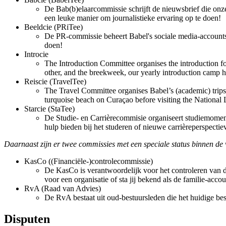
De Bab(b)elaarcommissie schrijft de nieuwsbrief die onze 
een leuke manier om journalistieke ervaring op te doen!
Beeldcie (PRiTee)
De PR-commissie beheert Babel's sociale media-accounts
doen!
Introcie
The Introduction Committee organises the introduction for 
other, and the breekweek, our yearly introduction camp h
Reiscie (TravelTee)
The Travel Committee organises Babel’s (academic) trips 
turquoise beach on Curaçao before visiting the National 
Starcie (StaTee)
De Studie- en Carrièrecommisie organiseert studiemomen
hulp bieden bij het studeren of nieuwe carrièreperspecti
Daarnaast zijn er twee commissies met een speciale status binnen de 
KasCo ((Financiële-)controlecommissie)
De KasCo is verantwoordelijk voor het controleren van de
voor een organisatie of sta jij bekend als de familie-ac
RvA (Raad van Advies)
De RvA bestaat uit oud-bestuursleden die het huidige bes
Disputen