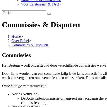
Voor Eerstejaars (& FAQ)
Commissies & Disputen
Home
>
Over Babel
>
Commissies & Disputen
Commissies
Het Bestuur wordt ondersteund door verschillende commissies welke on
Door lid te worden van een commissie krijg je de kans om actief te z
week aan vergaderen om eventuele taken te bespreken. Dit is niet alle
Onze huidige commissies zijn:
Accie (ActiviTee)
De Activiteitencommissie organiseert niet-academische ac
commissie voor jou!
Babcie (BabelTee)