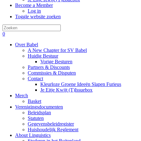
Become a Member
Log in
Toggle website zoeken
0
Over Babel
A New Chapter for SV Babel
Huidig Bestuur
Vorige Besturen
Partners & Discounts
Commissies & Disputen
Contact
Kleurloze Groene Ideeën Slapen Furieus
Je Eitje Kwijt (T)Issuebox
Merch
Basket
Verenigingsdocumenten
Beleidsplan
Statuten
Gegevensbeleidregister
Huishoudelijk Reglement
About Linguistics
Studeren in het Buitenland