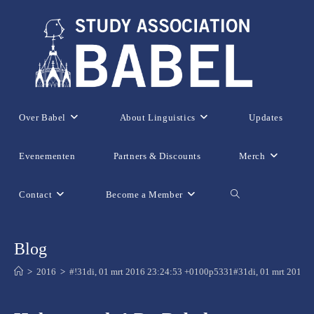
Ga
naar
inhoud
Over Babel
About Linguistics
Updates
Evenementen
Partners & Discounts
Merch
Contact
Become a Member
Toggle
website
Blog
>
2016
>
#!31di, 01 mrt 2016 23:24:53 +0100p5331#31di, 01 mrt 201
zoeken