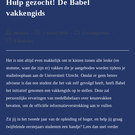
Hulp gezocht! De Babel
vakkengids
Bericht
Bericht
Berichtcategorie:
michael
1 maart 2016
Uncategorised
auteur:
gepubliceerd
Bericht
0 Reacties
op:
reacties:
Het is niet altijd even makkelijk om te kiezen tussen alle leuke (en
stomme, want die zijn er) vakken die je aangeboden worden tijdens je
studieloopbaan aan de Universiteit Utrecht. Omdat er geen betere
adviseur is dan een student die het vak zelf gevolgd heeft, heeft Babel
het initiatief genomen een vakkengids op te stellen. Deze zal
persoonlijke ervaringen van medeBabelaars over keuzevakken
bevatten, om de officiële informatieverstrekking aan te vullen.
Zit jij in het tweede jaar van de opleiding of hoger, en help jij graag
twijfelende eerstejaars studenten een handje? Lees dan snel verder.